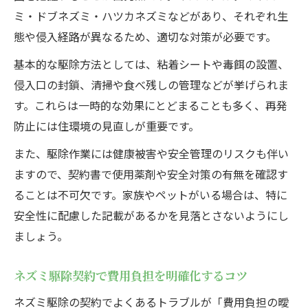
ネズミ駆除契約で守るべき法律のポイント
ミ・ドブネズミ・ハツカネズミなどがあり、それぞれ生
ネズミ駆除は許可が必要か契約で確認しよ
態や侵入経路が異なるため、適切な対策が必要です。
う
基本的な駆除方法としては、粘着シートや毒餌の設置、
法的義務と契約書でネズミ駆除を安心に進
侵入口の封鎖、清掃や食べ残しの管理などが挙げられま
める
す。これらは一時的な効果にとどまることも多く、再発
ネズミ駆除契約書で後悔しない選び方ポイント
防止には住環境の見直しが重要です。
ネズミ駆除契約で押さえておくべき判断基
また、駆除作業には健康被害や安全管理のリスクも伴い
準
ますので、契約書で使用薬剤や安全対策の有無を確認す
契約書で後悔しないネズミ駆除業者の選び
ることは不可欠です。家族やペットがいる場合は、特に
方
安全性に配慮した記載があるかを見落とさないようにし
ネズミ駆除契約書を比較する時の着眼点
ましょう。
ネズミ駆除契約で失敗しないポイント集
ネズミ駆除契約書チェックで安心を得る方
ネズミ駆除契約で費用負担を明確化するコツ
法
ネズミ駆除の契約でよくあるトラブルが「費用負担の曖