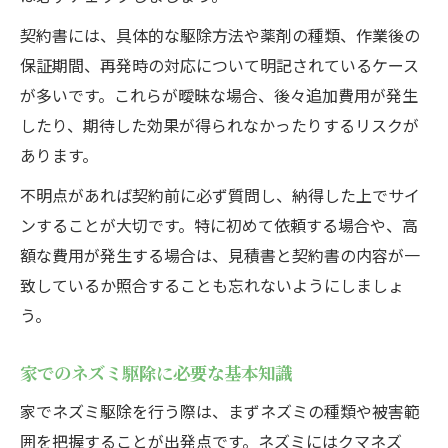
夫
契約書には、具体的な駆除方法や薬剤の種類、作業後の
一軒家や部屋にネズミが出た時の契約書対応
保証期間、再発時の対応について明記されているケース
一軒家でのネズミ駆除契約書の確認ポイン
が多いです。これらが曖昧な場合、後々追加費用が発生
ト
したり、期待した効果が得られなかったりするリスクが
部屋にネズミが出た際の契約対応と進め方
あります。
ネズミ駆除契約で一人暮らしが注意すべき
不明点があれば契約前に必ず質問し、納得した上でサイ
点
ンすることが大切です。特に初めて依頼する場合や、高
ネズミが出た建物で契約書を見直す理由
額な費用が発生する場合は、見積書と契約書の内容が一
致しているか照合することも忘れないようにしましょ
引っ越し時にネズミ駆除契約を確認する意
う。
味
ネズミ駆除と法的義務の実際を知るには
家でのネズミ駆除に必要な基本知識
ネズミ駆除に必要な法的義務と許可の違い
家でネズミ駆除を行う際は、まずネズミの種類や被害範
駆除の違反リスクを契約書で回避する方法
囲を把握することが出発点です。ネズミにはクマネズ