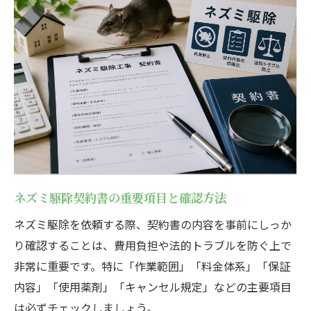
部屋にネズミが出た時の契約書チェック方
法
ネズミ駆除契約でよくあるトラブル回避術
賃貸と一軒家で異なる契約書の確認事項
ネズミ駆除契約書に記載すべき主要内容
賃貸で発生したネズミ駆除費用の分担を解説
賃貸でネズミ駆除費用を誰が負担するか
ネズミ駆除契約書で費用分担を明記する必
要性
ネズミ駆除契約書の重要項目と確認方法
大家と借主どちらがネズミ駆除義務を持つ
ネズミ駆除を依頼する際、契約書の内容を事前にしっか
か
り確認することは、費用負担や法的トラブルを防ぐ上で
賃貸ベランダや部屋でネズミ駆除費の考え
非常に重要です。特に「作業範囲」「料金体系」「保証
方
内容」「使用薬剤」「キャンセル規定」などの主要項目
ネズミ駆除契約書で費用トラブルを防ぐ工
は必ずチェックしましょう。