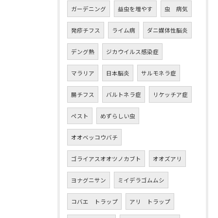
ガーデニング
益虫を増やす
虫 病気
発疹チフス
ライム病
ダニ媒体性脳炎
デング熱
ジカウイルス感染症
マラリア
日本脳炎
サルモネラ症
腸チフス
バルトネラ症
リケッチア症
ペスト
めずらしい虫
オオベッコウバチ
ゴライアスオオツノカブト
オオズアリ
ヨナグニサン
ミイデラゴムムシ
コバエ トラップ
アリ トラップ