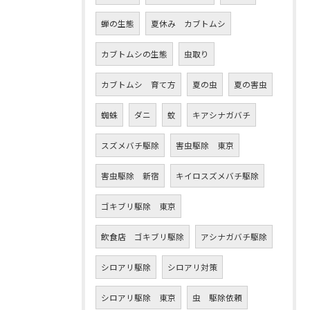
蝉の生態
夏休み カブトムシ
カブトムシの生態
虫取り
カブトムシ 育て方
夏の虫
夏の害虫
蜘蛛
ダニ
蚊
キアシナガバチ
スズメバチ駆除
害虫駆除 東京
害虫駆除 新宿
キイロスズメバチ駆除
ゴキブリ駆除 東京
飲食店 ゴキブリ駆除
アシナガバチ駆除
シロアリ駆除
シロアリ対策
シロアリ駆除 東京
虫 駆除依頼