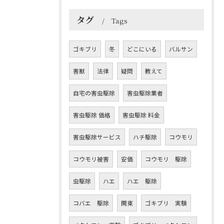
タグ
Tags
ゴキブリ
冬
どこにいる
バルサン
害獣
法律
疑問
教えて
自宅の害虫駆除
害虫駆除業者
害虫駆除 価格
害虫駆除 料金
害虫駆除サービス
ハチ駆除
コウモリ
コウモリ被害
安価
コウモリ 駆除
虫駆除
ハエ
ハエ 駆除
コバエ 駆除
関東
ゴキブリ 実験